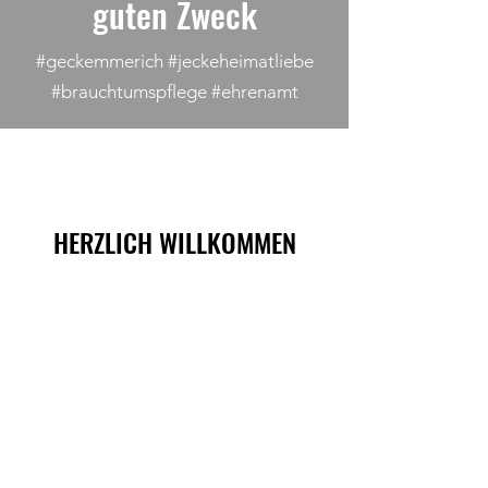
guten Zweck
#geckemmerich #jeckeheimatliebe
#brauchtumspflege #ehrenamt
HERZLICH WILLKOMMEN