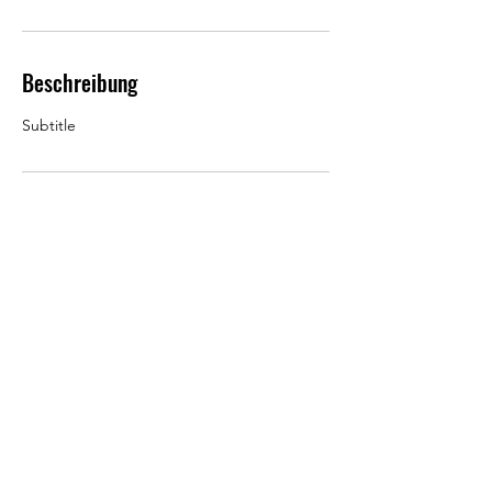
Beschreibung
Subtitle
Kontaktangaben
Korschener Weg 2, 46446 Emmerich am
Rhein, Deutschland
©2023 by GECK e.V.