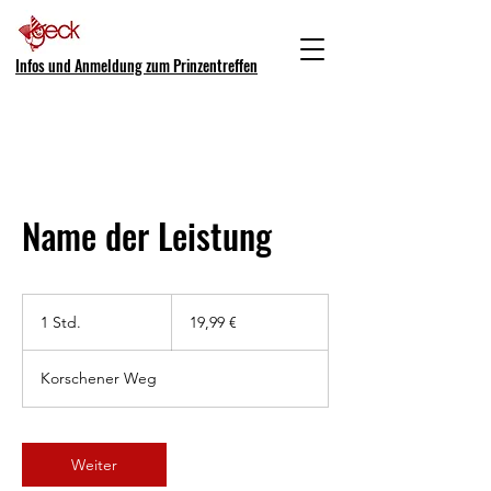
Infos und Anmeldung zum Prinzentreffen
Name der Leistung
19,99
Euro
1 Std.
1
19,99 €
S
t
Korschener Weg
d
Weiter